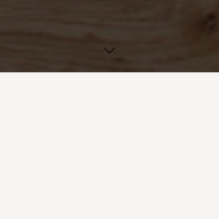
Der Hutsalon Bollmann
ist auch der Onlineshop
Meinhut.de
für
Damenhüte
,
Herrenhüte
und schicke
Accessoires