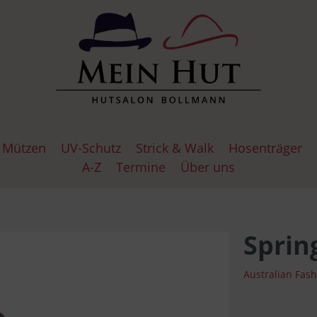
Mützen
UV-Schutz
Strick & Walk
Hosenträger
A-Z
Termine
Über uns
uhe
l Cap
Hosenträgerknöpfe
Glocken
Wollfrei
Lederhandschuhe
Göttmann
Baskenmützen
Haarlose Zei
Haarlose Ze
Strickhands
Sprin
Australian Fas
lla Panamahüte
s
Schlapphüte
Hutmützen
Roeckl
Jackson
Traveller Hü
Bommelmüt