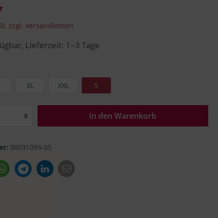
*
Seeberger
Trucker Cap
St. zzgl. Versandkosten
ügbar, Lieferzeit: 1–3 Tage
Faustmann
XL
XXL
S
In den Warenkorb
er:
00031099-05