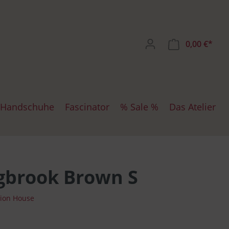
0,00 €*
Handschuhe
Fascinator
% Sale %
Das Atelier
ten
iten SW
chuhe
Mayser
Dockercap
gbrook Brown S
hion House
te
zen
Bullani
Maritime Mützen