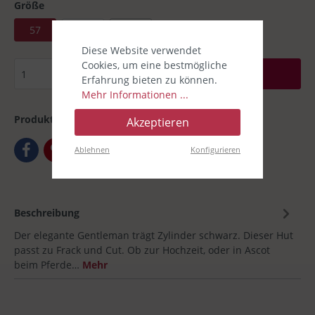
Größe
57
58
59
Diese Website verwendet
Cookies, um eine bestmögliche
In den Warenkorb
Erfahrung bieten zu können.
Mehr Informationen ...
Produktnummer:
00030640-01
Akzeptieren
Ablehnen
Konfigurieren
Beschreibung
Der elegante Gentleman trägt Zylinder schwarz. Dieser Hut
passt zu Frack und Cut. Ob zur Hochzeit, oder in Ascot
beim Pferde…
Mehr