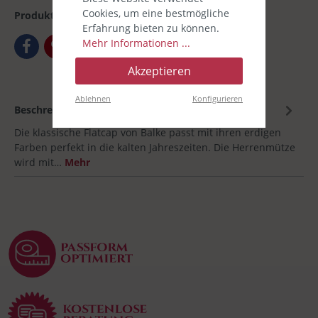
Cookies, um eine bestmögliche
Produktnummer:
00030906-006
Erfahrung bieten zu können.
Mehr Informationen ...
Akzeptieren
Ablehnen
Konfigurieren
Beschreibung
Die klassische Flatcap von Balke passt mit ihren erdigen
Farben perfekt in die kalten Jahreszeiten. Die Herrenmütze
wird mit…
Mehr