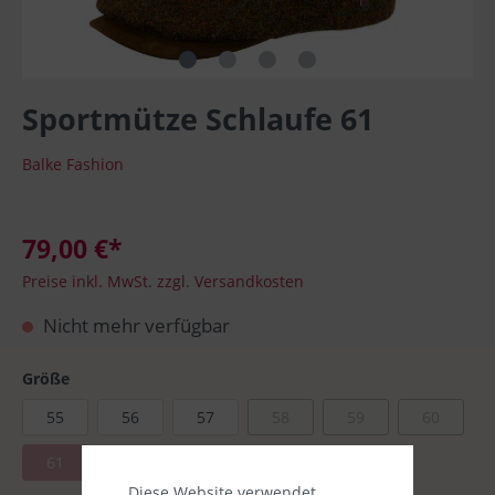
Sportmütze Schlaufe 61
Balke Fashion
79,00 €*
Preise inkl. MwSt. zzgl. Versandkosten
Nicht mehr verfügbar
Größe
55
56
57
58
59
60
61
Diese Website verwendet