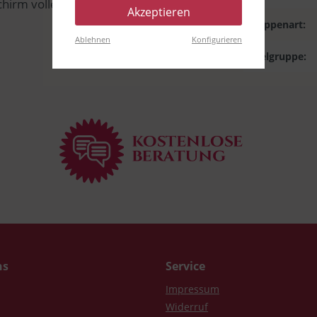
irm vollendet der den originalen Harris-
Akzeptieren
Kappenart:
Ablehnen
Konfigurieren
Zielgruppe:
ns
Service
Impressum
Widerruf