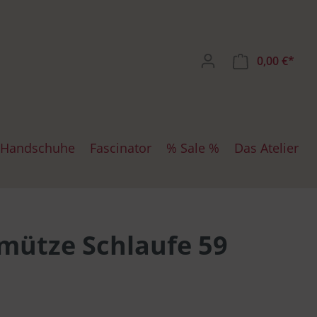
0,00 €*
Handschuhe
Fascinator
% Sale %
Das Atelier
ten
iten SW
chuhe
Mayser
Dockercap
mütze Schlaufe 59
te
zen
Bullani
Maritime Mützen