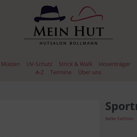
Mützen
UV-Schutz
Strick & Walk
Hosenträger
A-Z
Termine
Über uns
uhe
l Cap
Hosenträgerknöpfe
Glocken
Wollfrei
Lederhandschuhe
Göttmann
Baskenmützen
Haarlose Zei
Haarlose Ze
Strickhands
Sport
Balke Fashion
lla Panamahüte
s
Schlapphüte
Hutmützen
Roeckl
Jackson
Traveller Hü
Bommelmüt