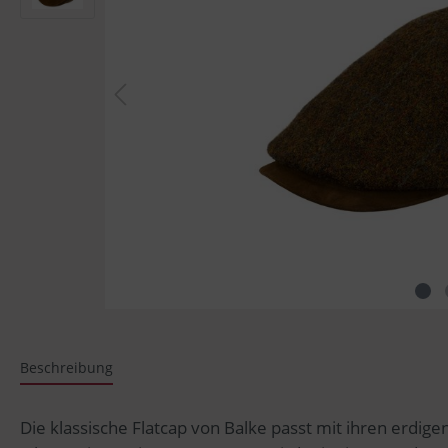
Christys London
Mit Ohrenklappen
Fiebig
Regenm
Regenhut
Trilby
Australien Fashion House
Kopka
Balke Fashion
Bailey 
Beschreibung
Die klassische Flatcap von Balke passt mit ihren erdige