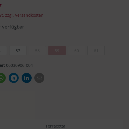
*
Seeberger
Trucker Cap
St. zzgl. Versandkosten
 verfügbar
Faustmann
6
57
58
59
60
61
er:
00030906-004
Terracotta