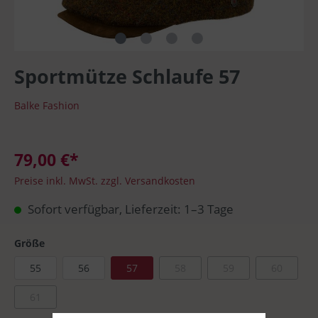
Sportmütze Schlaufe 57
Balke Fashion
79,00 €*
Preise inkl. MwSt. zzgl. Versandkosten
Sofort verfügbar, Lieferzeit: 1–3 Tage
Größe
55
56
57
58
59
60
61