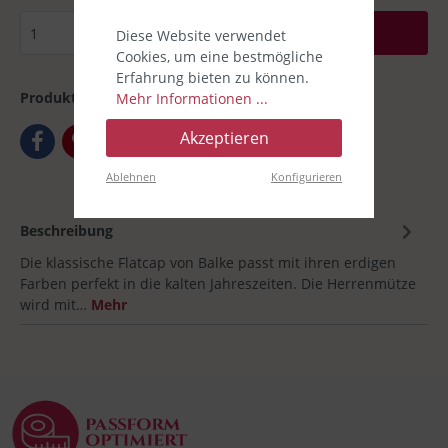
In den Warenkorb
Diese Website verwendet
Cookies, um eine bestmögliche
Erfahrung bieten zu können.
Produktnummer:
00030906-003
Mehr Informationen ...
Akzeptieren
Ablehnen
Konfigurieren
Beschreibung
Die klassische Flatcap von Balke passt mit ihren erdigen
Farben perfekt in die kalten Jahreszeiten. Die Herrenmütze
wird mit…
Mehr