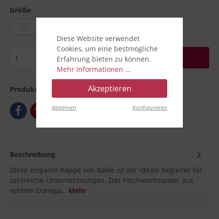
Größe
55
56
57
60
Diese Website verwendet
Cookies, um eine bestmögliche
In den Warenkorb
Erfahrung bieten zu können.
Mehr Informationen ...
Akzeptieren
Produktnummer:
00031003-08
Ablehnen
Konfigurieren
Beschreibung
Diese elegante Kappe von Balke ist der ideale Begleiter für
zahlreiche Unternehmungen. Das Patchworkmuster aus
echtem Donega…
Mehr