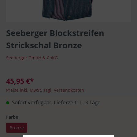
Seeberger Blockstreifen
Strickschal Bronze
Seeberger GmbH & CoKG
45,95 €*
Preise inkl. MwSt. zzgl. Versandkosten
Sofort verfügbar, Lieferzeit: 1–3 Tage
Farbe
Bronze