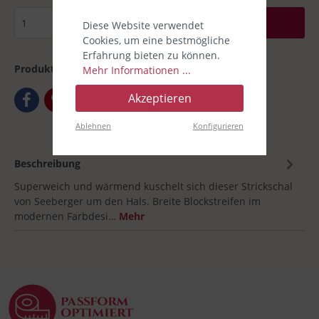
In den Warenkorb
Diese Website verwendet
Cookies, um eine bestmögliche
Erfahrung bieten zu können.
Produktnummer:
00020708
Mehr Informationen ...
Akzeptieren
Ablehnen
Konfigurieren
Beschreibung
Superweich und wärmend kuschelt sich dieser Strickschal
von Seeberger um den Hals. Breite Blockstreifen im
modernen Farbdesi…
Mehr