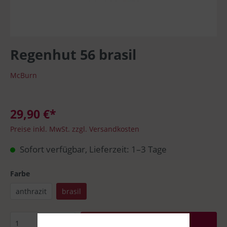
Regenhut 56 brasil
McBurn
29,90 €*
Preise inkl. MwSt. zzgl. Versandkosten
Sofort verfügbar, Lieferzeit: 1–3 Tage
Farbe
anthrazit
brasil
In den Warenkorb