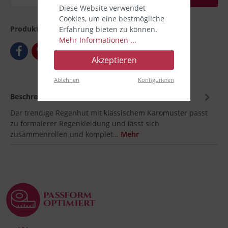
Diese Website verwendet
Cookies, um eine bestmögliche
Produktnummer:
00031053-002
Erfahrung bieten zu können.
Mehr Informationen ...
Akzeptieren
Ablehnen
Konfigurieren
Beschreibung
Der trendige Regenhut mit klassischem Karomuster passt
zu formalerer Regenkleidung und lässt sich
zusammenrollen und komplet…
Mehr