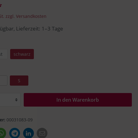
*
Seeberger
Trucker Cap
St. zzgl. Versandkosten
ügbar, Lieferzeit: 1–3 Tage
Faustmann
st
schwarz
S
In den Warenkorb
er:
00031083-09