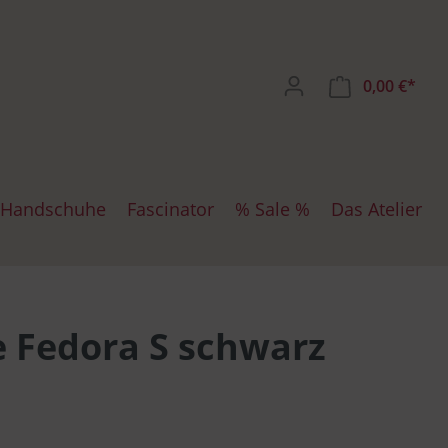
0,00 €*
Handschuhe
Fascinator
% Sale %
Das Atelier
ten
iten SW
chuhe
Mayser
Dockercap
 Fedora S schwarz
te
zen
Bullani
Maritime Mützen