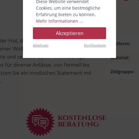
Diese Website verwendet
Cookies, um eine bestmögliche
Erfahrung bieten zu können.
Mehr Informationen ...
Akzeptieren
ter Hut, der durch seine schlichte Form
Hutform:
Ablehnen
Konfigurieren
ner Wolle, bietet er nicht nur Stil,
te und zeitlose Optik • Hochwertige
Material:
t für diverse Anlässe, von formell bis
Zielgruppe:
etzen Sie ein modisches Statement mit
.