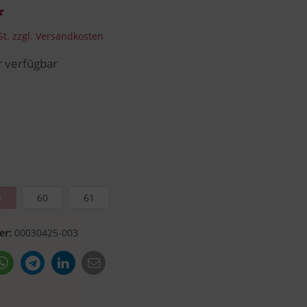
*
Seeberger
Trucker Cap
St. zzgl. Versandkosten
 verfügbar
Faustmann
9
60
61
er:
00030425-003