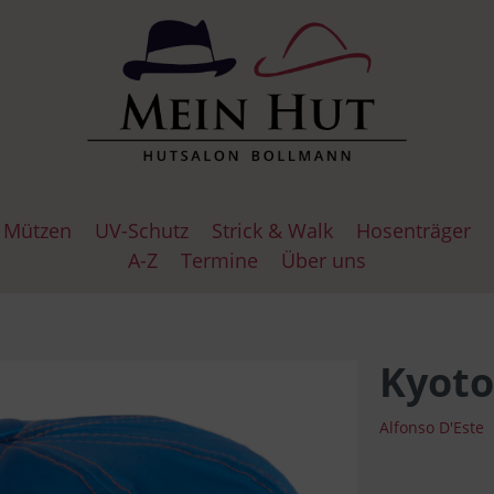
Mützen
UV-Schutz
Strick & Walk
Hosenträger
A-Z
Termine
Über uns
uhe
l Cap
Hosenträgerknöpfe
Glocken
Wollfrei
Lederhandschuhe
Göttmann
Baskenmützen
Haarlose Zei
Haarlose Ze
Strickhands
Kyoto
Alfonso D'Este
lla Panamahüte
s
Schlapphüte
Hutmützen
Roeckl
Jackson
Traveller Hü
Bommelmüt