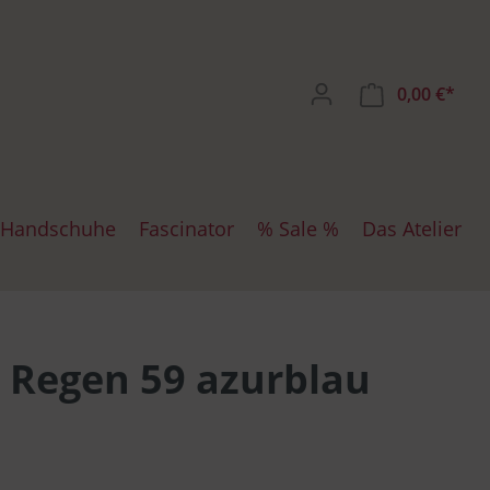
0,00 €*
Handschuhe
Fascinator
% Sale %
Das Atelier
ten
iten SW
chuhe
Mayser
Dockercap
 Regen 59 azurblau
te
zen
Bullani
Maritime Mützen