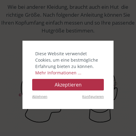
Wie bei anderer Kleidung, braucht auch ein Hut die
richtige Größe.
Nach folgender Anleitung können Sie
Ihren Kopfumfang einfach messen und so Ihre passende
Hutgröße bestimmen.
Diese Website verwendet
Cookies, um eine bestmögliche
Erfahrung bieten zu können.
Mehr Informationen ...
Akzeptieren
Ablehnen
Konfigurieren