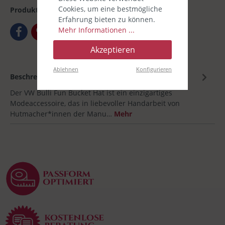
Cookies, um eine bestmögliche
Produktnummer:
00032734
Erfahrung bieten zu können.
Mehr Informationen ...
Akzeptieren
Ablehnen
Konfigurieren
Beschreibung
Der VW Bulli Fun Bucket Hat ist ein einzigartiges
Modeaccessoire, das in liebevoller Handarbeit von
Hutmacher*innen der Manu…
Mehr