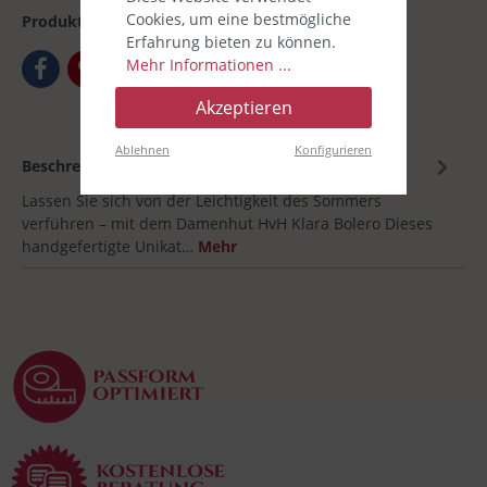
Cookies, um eine bestmögliche
Produktnummer:
00032814
Erfahrung bieten zu können.
Mehr Informationen ...
Akzeptieren
Ablehnen
Konfigurieren
Beschreibung
Lassen Sie sich von der Leichtigkeit des Sommers
verführen – mit dem Damenhut HvH Klara Bolero Dieses
handgefertigte Unikat…
Mehr