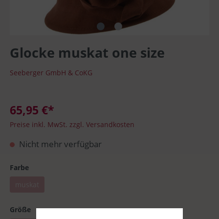
Glocke muskat one size
Seeberger GmbH & CoKG
65,95 €*
Preise inkl. MwSt. zzgl. Versandkosten
Nicht mehr verfügbar
Farbe
muskat
Größe