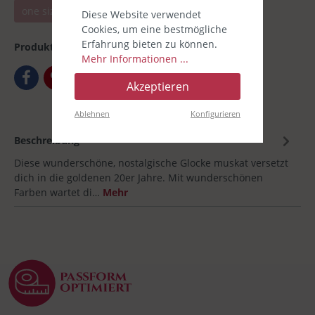
one size
Diese Website verwendet
Cookies, um eine bestmögliche
Erfahrung bieten zu können.
Produktnummer:
00031131-007
Mehr Informationen ...
Akzeptieren
Ablehnen
Konfigurieren
Beschreibung
Diese wunderschöne, nostalgische Glocke muskat versetzt
dich in die goldenen 20er Jahre. Mit wunderschönen
Farben wartet di…
Mehr