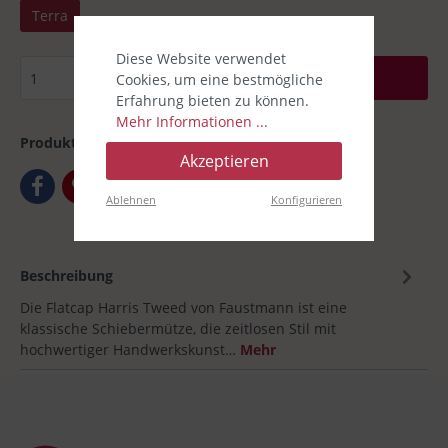
Terra
Diese Website verwendet
In den Warenkorb
Cookies, um eine bestmögliche
Erfahrung bieten zu können.
Mehr Informationen ...
Produktnummer:
00032950-01
Akzeptieren
Ablehnen
Konfigurieren
Beschreibung
Die Flatcap Harris Tweed von Faustmann ist eine
klassische Schiebermütze, die zeitlosen Stil mit
hochwertiger Handwerkskunst…
Mehr