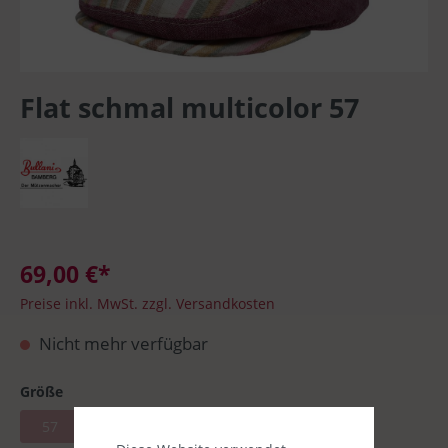
Flat schmal multicolor 57
69,00 €*
Preise inkl. MwSt. zzgl. Versandkosten
Nicht mehr verfügbar
Größe
57
58
60
61