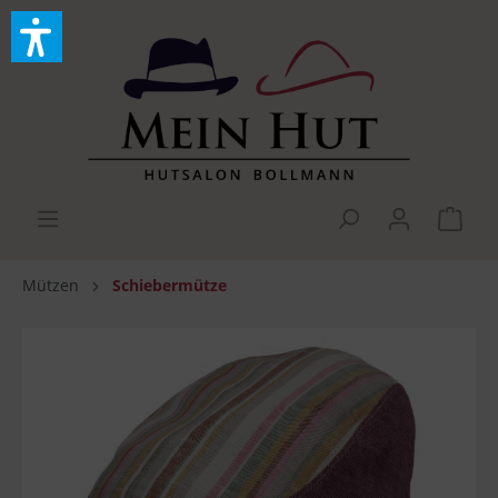
Mützen
Schiebermütze