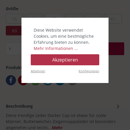
Größe
56
57
58
59
60
61
Diese Website verwendet
63
Cookies, um eine bestmögliche
Erfahrung bieten zu können.
Mehr Informationen ...
In den Warenkorb
Akzeptieren
Produktnummer:
00030379-008
Ablehnen
Konfigurieren
Beschreibung
Diese trendige Leder Docker Cap ist etwas für coole
Männer. Butterweiches Ziegennappaleder ist besonders
angenehm und leicht…
Mehr