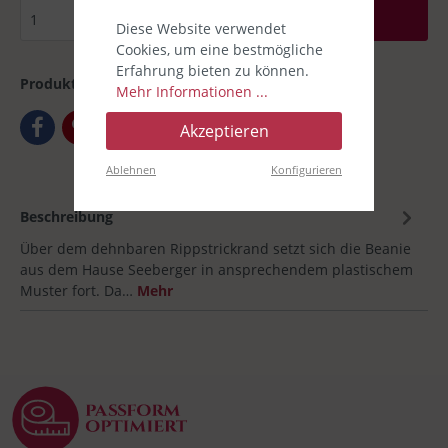
In den Warenkorb
Diese Website verwendet
Cookies, um eine bestmögliche
Erfahrung bieten zu können.
Produktnummer:
00020712
Mehr Informationen ...
Akzeptieren
Ablehnen
Konfigurieren
Beschreibung
Über dem dehnbaren Rippstrickrand setzt sich die Beanie
aus dem Hause Seeberger in ansprechendem plastischem
Muster fort. Da…
Mehr