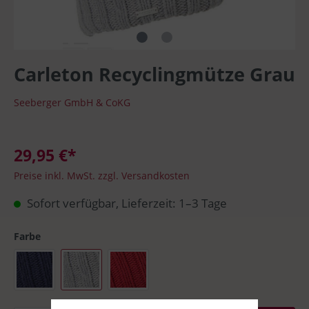
Carleton Recyclingmütze Grau
Seeberger GmbH & CoKG
29,95 €*
Preise inkl. MwSt. zzgl. Versandkosten
Sofort verfügbar, Lieferzeit: 1–3 Tage
Farbe