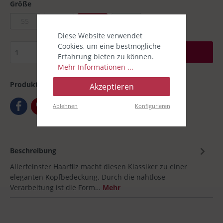
Größe
55
56
61
62
Diese Website verwendet
Cookies, um eine bestmögliche
In den Warenkorb
Erfahrung bieten zu können.
Mehr Informationen ...
Produktnummer:
00030643-18
Akzeptieren
Ablehnen
Konfigurieren
Beschreibung
Allerfeinster Haarfilz macht diesen Klassiker zu einer
eleganten Kopfbedeckung. Durch die nahtlose
Verarbeitung ist die Form…
Mehr