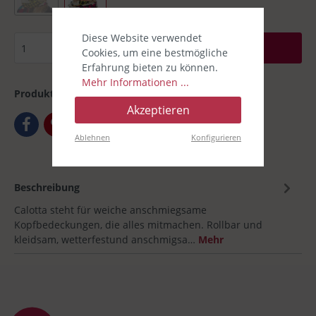
Diese Website verwendet
In den Warenkorb
Cookies, um eine bestmögliche
Erfahrung bieten zu können.
Mehr Informationen ...
Produktnummer:
00031163-002
Akzeptieren
Ablehnen
Konfigurieren
Beschreibung
Calotta steht für weiche anschmiegsame
Kopfbedeckungen, die alles mitmachen. Rollbar und
kleidsam, wetterfestund anschmigsa…
Mehr