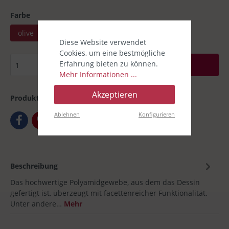
Farbe
olive
off weiß
Diese Website verwendet
Cookies, um eine bestmögliche
Erfahrung bieten zu können.
In den Warenkorb
Mehr Informationen ...
Akzeptieren
Produktnummer:
00030593-02
Ablehnen
Konfigurieren
Beschreibung
Das hochwertige Polyamidgewebe, aus dem das Dessin
gefertigt ist, überzeugt mit facettenreicher Funktionalität.
Unter andere…
Mehr