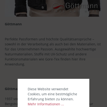
Göttmann
Perfekte Passformen und höchste Qualitätsansprüche –
sowohl in der Verarbeitung als auch bei den Materialien, ist
für das Unternehmen Passion. Ausgewählte hochwertige
Naturmaterialien, Stoffe mit UV-Schutz und andere
Funktionsmaterialen wie Gore-Tex finden hier ihre
Anwendung.
Göttmann
Diese Website verwendet
Cookies, um eine bestmögliche
1937 von Johann Rittersberger in Bensheim an der
Erfahrung bieten zu können.
Bergstraße gegründet, entwickelte sich die Manufaktur
Mehr Informationen ...