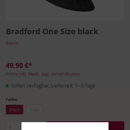
Bradford One Size black
Roeckl
49,90 €*
Preise inkl. MwSt. zzgl. Versandkosten
Sofort verfügbar, Lieferzeit: 1–3 Tage
Farbe
black
navy
In den Warenkorb