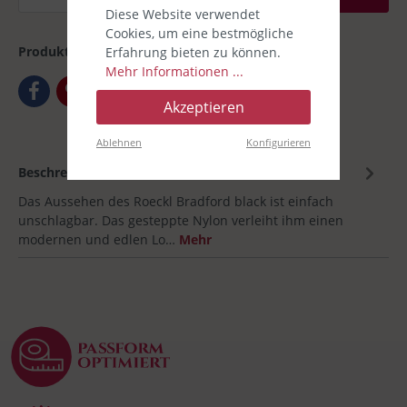
Diese Website verwendet
Cookies, um eine bestmögliche
Produktnummer:
00031885--001
Erfahrung bieten zu können.
Mehr Informationen ...
Akzeptieren
Ablehnen
Konfigurieren
Beschreibung
Das Aussehen des Roeckl Bradford black ist einfach
unschlagbar. Das gesteppte Nylon verleiht ihm einen
modernen und edlen Lo…
Mehr