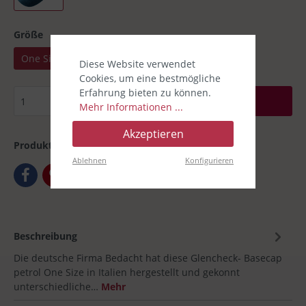
Größe
One Size
Diese Website verwendet
Cookies, um eine bestmögliche
Erfahrung bieten zu können.
In den Warenkorb
Mehr Informationen ...
Akzeptieren
Produktnummer:
00030758-002
Ablehnen
Konfigurieren
Beschreibung
Die deutsche Firma Bedacht hat diese Glencheck- Basecap
petrol One Size in Italien hergestellt und gekonnt
unterschiedliche…
Mehr