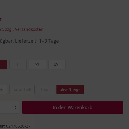
Seeberger
Trucker Cap
*
Faustmann
St. zzgl. Versandkosten
ügbar, Lieferzeit: 1–3 Tage
M
L
XL
XXL
ki
natur hell
blau
olive/beige
In den Warenkorb
er:
02478520-27