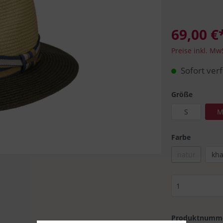
ützen
Alfonso D'Este
Schiebermütze
Pork Pie Hüte
69,00 €
Kangol
Preise inkl. Mw
Sofort verf
of Hollywood
Sir Redman
Größe
S
Farbe
natur
kha
Produktnumm