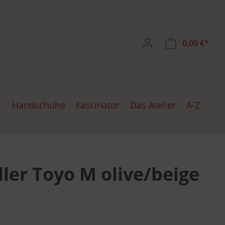
0,00 €*
r
Handschuhe
Fascinator
Das Atelier
A-Z
ten
iten SW
chuhe
Mayser
Dockercap
ller Toyo M olive/beige
te
zen
Bullani
Maritime Mützen