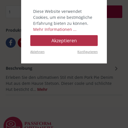
Diese Website verwendet
In den Warenkorb
Cookies, um eine bestmögliche
Erfahrung bieten zu können.
Mehr Informationen ...
Produktnummer:
00032536-01
Akzeptieren
Ablehnen
Konfigurieren
Beschreibung
Erleben Sie den ultimativen Stil mit dem Pork Pie Denim
Hut aus dem Hause Stetson. Dieser coole und schlichte
Hut besticht d…
Mehr