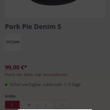
Pork Pie Denim S
99,00 €*
Preise inkl. MwSt. zzgl. Versandkosten
Sofort verfügbar, Lieferzeit: 1–3 Tage
Größe
S
M
L
XL