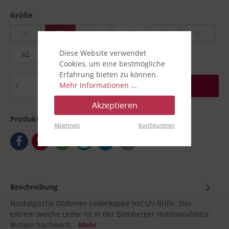
Größe
56
57
59
60
58
61
Diese Website verwendet
62
Cookies, um eine bestmögliche
Erfahrung bieten zu können.
Mehr Informationen ...
In den Warenkorb
Akzeptieren
Produktnummer:
00030812-22
Ablehnen
Konfigurieren
Beschreibung
Nostalgische Oldtimer-Lederkappe mit UV-Brille. Das
extrem weiche Leder ist in der Bamberger Hutmanufaktur
Bullani hochwerti…
Mehr